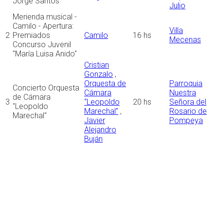
Jorge Santos
Julio
Merienda musical -
Camilo - Apertura:
Villa
2
Premiados
Camilo
16 hs
Mecenas
Concurso Juvenil
"María Luisa Anido"
Cristian
Gonzalo
,
Orquesta de
Parroquia
Concierto Orquesta
Cámara
Nuestra
de Cámara
3
“Leopoldo
20 hs
Señora del
"Leopoldo
Marechal”
,
Rosario de
Marechal"
Javier
Pompeya
Alejandro
Buján